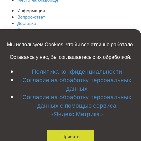
Информация
Вопрос-ответ
Доставка
Оплата
Фото
Отзывы
Мы используем Cookies, чтобы все отлично работало.
Контакты
Карта сайта
Оставаясь у нас, Вы соглашаетесь с их обработкой.
8 (920)
392-66-00
Политика конфиденциальности
8 (910)
953-49-42
ele186
@yandex.ru
Согласие на обработку персональных
Костромская обл, Островский р-он, д. Гуляевка
данных
Согласие на обработку персональных
Заказать звонок
данных с помощью сервиса
Политика конфиденциальности
Согласие на обработку
«Яндекс.Метрика»
персональных данных
Согласие на обработку персональных
данных с помощью сервиса «Яндекс.Метрика»
ИП Сверчков НН; ИНН 442100010813; ОГРНИП
312443721500021
Принять
2018-2026 © Межрайонная Ритуальная служба Все права