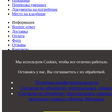
Похороны
Перевозка умерших
Документы на погребение
Место на кладбище
Информация
Вопрос-ответ
Доставка
Оплата
Фото
Отзывы
Контакты
Карта сайта
Мы используем Cookies, чтобы все отлично работало.
8 (920)
392-66-00
8 (910)
953-49-42
ele186
@yandex.ru
Оставаясь у нас, Вы соглашаетесь с их обработкой.
Костромская обл, Островский р-он, д. Гуляевка
Политика конфиденциальности
Согласие на обработку персональных данны
Заказать звонок
Согласие на обработку персональных данных
Политика конфиденциальности
Согласие на обработку
персональных данных
помощью сервиса «Яндекс.Метрика»
Согласие на обработку персональных
данных с помощью сервиса «Яндекс.Метрика»
ИП Сверчков НН; ИНН 442100010813; ОГРНИП
312443721500021