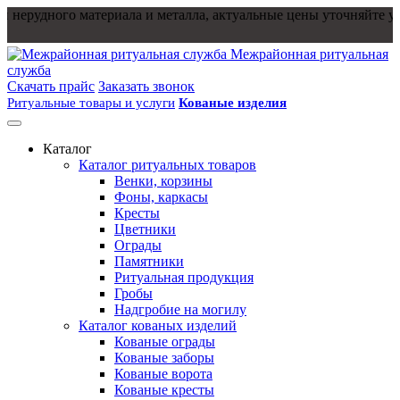
 нерудного материала и металла, актуальные цены уточняйте у м
Межрайонная ритуальная
служба
Скачать прайс
Заказать звонок
Ритуальные товары и услуги
Кованые изделия
Каталог
Каталог ритуальных товаров
Венки, корзины
Фоны, каркасы
Кресты
Цветники
Ограды
Памятники
Ритуальная продукция
Гробы
Надгробие на могилу
Каталог кованых изделий
Кованые ограды
Кованые заборы
Кованые ворота
Кованые кресты