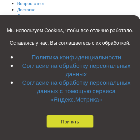
Вопрос-ответ
Доставка
Оплата
Фото
Отзывы
Мы используем Cookies, чтобы все отлично работало.
Контакты
Карта сайта
Оставаясь у нас, Вы соглашаетесь с их обработкой.
8 (920)
392-66-00
Политика конфиденциальности
8 (910)
953-49-42
ele186
@yandex.ru
Согласие на обработку персональных
Костромская обл, Островский р-он, д. Гуляевка
данных
Согласие на обработку персональных
Заказать звонок
данных с помощью сервиса
Политика конфиденциальности
Согласие на обработку
«Яндекс.Метрика»
персональных данных
Согласие на обработку персональных
данных с помощью сервиса «Яндекс.Метрика»
ИП Сверчков НН; ИНН 442100010813; ОГРНИП
312443721500021
Принять
2018-2026 © Межрайонная Ритуальная служба Все права
защищены.
Разработка сайта