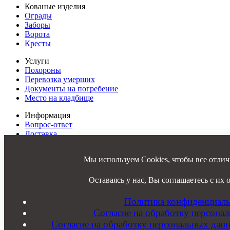
Кованые изделия
Ограды
Заборы
Ворота
Кресты
Услуги
Похороны
Перевозка умерших
Документы на погребение
Место на кладбище
Информация
Вопрос-ответ
Доставка
Оплата
Фото
Мы используем Cookies, чтобы все отлич
Отзывы
Контакты
Карта сайта
Оставаясь у нас, Вы соглашаетесь с их 
8 (920)
392-66-00
Политика конфиденциаль
8 (910)
953-49-42
Согласие на обработку персона
ele186
@yandex.ru
Согласие на обработку персональных дан
Костромская обл, Островский р-он, д. Гуляевка