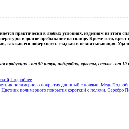
няется практически в любых условиях, изделиям из этого сп
мпературы и долгое пребывание на солнце. Кроме того, крест
 так как его поверхность гладкая и невпитывающая. Удалит
ная продукция - от 50 штук, надгробия, кресты, столы - от 10
ский
Подробнее
етник полимерного покрытия длинный с полями. Медь
Подроб
Цветник полимерного покрытия короткий с полями. Серебро
П