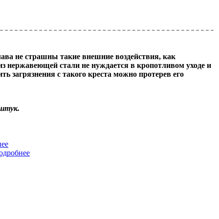
лава не страшны такие внешние воздействия, как
 из нержавеющей стали не нуждается в кропотливом уходе и
ь загрязнения с такого креста можно протерев его
 штук.
нее
одробнее