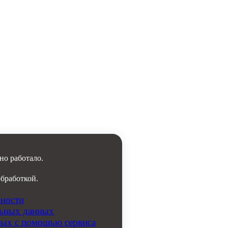
но работало.
обработкой.
ности
льных данных
ных с помощью сервиса