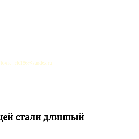
ele186@yandex.ru
щей стали длинный