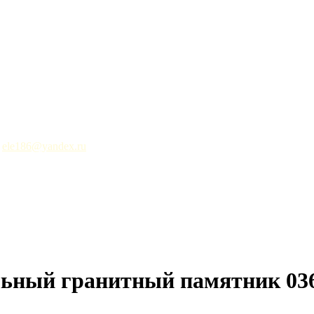
ele186@yandex.ru
ьный гранитный памятник 03