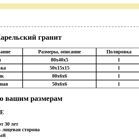
арельский гранит
ание
Размеры, описание
Полировка
а
80x40x5
1
вка
50x15x15
1
ик
80x6x6
1
ная
50x6x6
1
по вашим размерам
Е
т 30 лет
 лицевая сторона
ный