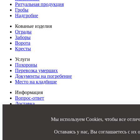
Ритуальная продукция
Гробы
Надгробие
Кованые изделия
Ограды
Заборы
Ворота
Кресты
Услуги
Похороны
Перевозка умерших
Документы на погребение
Место на кладбище
Информация
Вопрос-ответ
Доставка
Оплата
Фото
Мы используем Cookies, чтобы все отлич
Отзывы
Контакты
Карта сайта
Оставаясь у нас, Вы соглашаетесь с их 