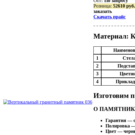
Опт:
По запросу
Розница:
52610 руб.
заказать
Скачать прайс
Материал: К
Наименов
1
Стел
2
Подста
3
Цветн
4
Приклад
Изготовим 
О ПАМЯТНИК
Гарантия — о
Полировка —
Цвет — чер