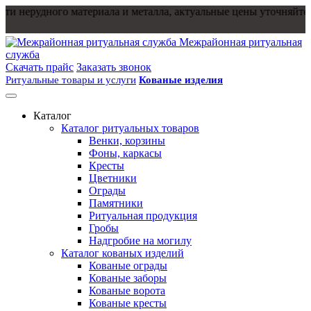
и нерудного материала и металла, актуальные цены уточняйте у
Межрайонная ритуальная
служба
Скачать прайс
Заказать звонок
Ритуальные товары и услуги
Кованые изделия
Каталог
Каталог ритуальных товаров
Венки, корзины
Фоны, каркасы
Кресты
Цветники
Ограды
Памятники
Ритуальная продукция
Гробы
Надгробие на могилу
Каталог кованых изделий
Кованые ограды
Кованые заборы
Кованые ворота
Кованые кресты