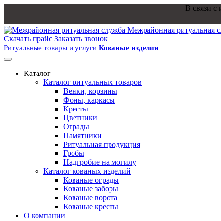
В связи с измен
Межрайонная ритуальная 
Скачать прайс
Заказать звонок
Ритуальные товары и услуги
Кованые изделия
Каталог
Каталог ритуальных товаров
Венки, корзины
Фоны, каркасы
Кресты
Цветники
Ограды
Памятники
Ритуальная продукция
Гробы
Надгробие на могилу
Каталог кованых изделий
Кованые ограды
Кованые заборы
Кованые ворота
Кованые кресты
О компании