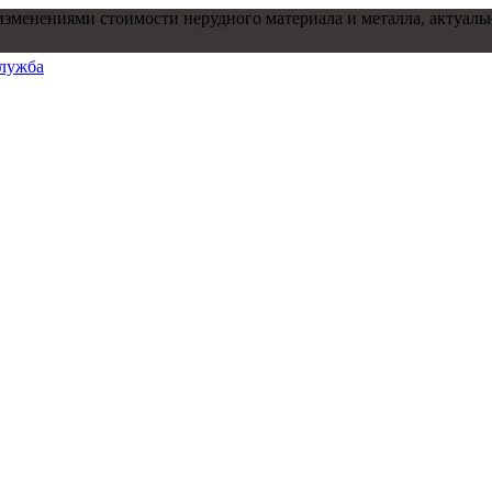
ениями стоимости нерудного материала и металла, актуальные це
служба