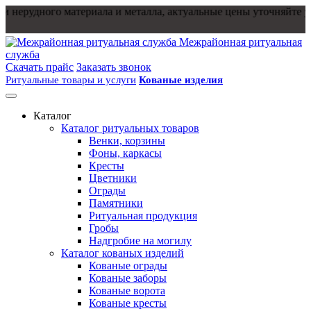
 нерудного материала и металла, актуальные цены уточняйте у м
Межрайонная ритуальная
служба
Скачать прайс
Заказать звонок
Ритуальные товары и услуги
Кованые изделия
Каталог
Каталог ритуальных товаров
Венки, корзины
Фоны, каркасы
Кресты
Цветники
Ограды
Памятники
Ритуальная продукция
Гробы
Надгробие на могилу
Каталог кованых изделий
Кованые ограды
Кованые заборы
Кованые ворота
Кованые кресты